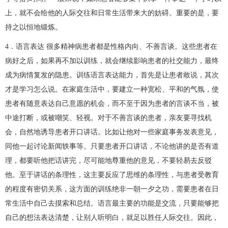
上，就不会给他的人际交往和日常生活带来大的妨碍。重要的是，要
持之以恒地锻炼。
4．语言表达 很多精神病患者都是性格内向、不善言谈。这些患者在
病好之后，如果再不加以训练，就会继续影响患者的社交能力，最终
成为病情复发的隐患。训练语言表达能力，首先是让患者敢说，其次
才是学习怎么说。在家庭生活中，要建立一种宽松、平和的气氛，使
患者有随意表达自己意愿的机会，而不至于因为患者的言谈不当，被
中途打断，或被嘲笑、轻视。对于不善言谈的患者，亲友要寻找机
会，自然地诱导患者开口讲话。比如让他对一些家庭事务发表意见，
同他一起讨论新闻轶事等。只要患者开口讲话，不论他讲的是否有道
理，都要听他把话讲完，尽可能地尊重他的意见，不要轻易去反驳
他。至于讲话的条理性，这主要反应了思维的条理性，与患者受教育
的程度有密切关系，这方面的训练绝非一朝一夕之功，需要患者在日
常生活中自己去摸索和总结。语言最主要的功能是交流，只要能够把
自己的想法表达清楚，让别人听明白，就足以胜任人际交往。因此，