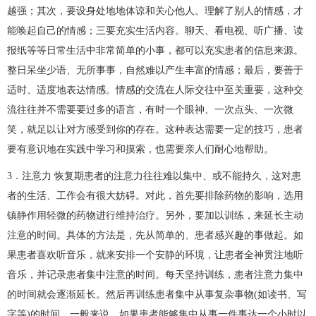
越强；其次，要设身处地地体谅和关心他人。理解了别人的情感，才
能唤起自己的情感；三要充实生活内容。聊天、看电视、听广播、读
报纸等等日常生活中非常简单的小事，都可以充实患者的信息来源。
整日呆坐少语、无所事事，自然难以产生丰富的情感；最后，要善于
适时、适度地表达情感。情感的交流在人际交往中至关重要，这种交
流往往并不需要要过多的语言，有时一个眼神、一次点头、一次微
笑，就足以让对方感受到你的存在。这种表达需要一定的技巧，患者
要有意识地在实践中学习和摸索，也需要亲人们耐心地帮助。
3．注意力 恢复期患者的注意力往往难以集中、或不能持久，这对患
者的生活、工作会有很大妨碍。对此，首先要排除药物的影响，选用
镇静作用轻微的药物进行维持治疗。另外，要加以训练，来延长主动
注意的时间。具体的方法是，先从简单的、患者感兴趣的事做起。如
果患者喜欢听音乐，就来安排一个安静的环境，让患者全神贯注地听
音乐，并记录患者集中注意的时间。每天坚持训练，患者注意力集中
的时间就会逐渐延长。然后再训练患者集中从事复杂事物(如读书、写
字等)的时间。一般来说，如果患者能够集中从事一件事达一个小时以