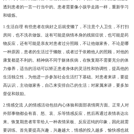
透到患者的一言一行当中的。患者需要像小孩学走路一样，重新学习
和锻炼。
1.生活自理 有些患者在病好之后就变懒了，不注意个人卫生，不打扫
房间，也不洗衣做饭。这有可能是病情本身的残留症状，也可能是药
物反应，还有可能是亲友对患者过分照顾，不让他做家务。不论是哪
一种原因，患者的生活过于懒散，或者过于依赖他人的照顾，对他的
康复都是不利的。精神病不同于躯体疾病，在恢复期不需要充分的体
力修养，适当的活动可以矫正患者身体的灵活性和协调性，提高他的
生活独立性，为他进一步参加社会生活打下基础。对患者来讲，要提
高认识，主动做家务，自己来安排自己的生活；对家属来讲，要多加
督促和鼓励。
2.情感交流 人的情感活动包括内心体验和面部表情两方面。正常人对
外部事物都会有喜、怒、哀、乐等情感反应，然后再通过表情表达出
来。恢复期患者常常给人一种表情呆板、反应迟钝的印象，因此就需
要训练。首先要提高兴趣，兴趣越大，情感的投入越多，愉快感也就