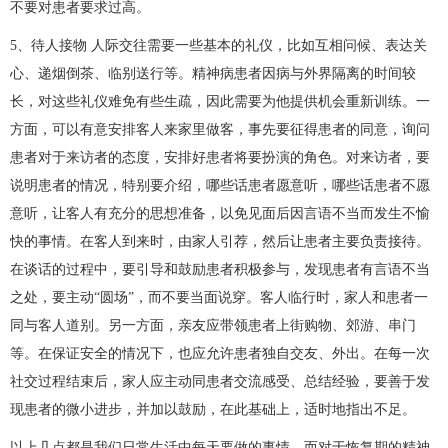
不要对患者要求过高。
5、待人接物 人际交往需要一些基本的礼仪，比如互相问候、表达关
心、递烟倒茶、临别送行等。精神病患者因病与外界隔离的时间较
长，对这些礼仪难免有些生疏，因此需要为他提供机会重新训练。一
方面，可以有意安排客人来家里做客，事先要征得患者的同意，询问
患者对于来访者的态度，安排好患者将要扮演的角色。对来访者，要
说明患者的情况，特别要介绍，哪些话患者愿意听，哪些话患者不愿
意听，让客人有充分的思想准备，以免见面后因言语不当而发生不愉
快的事情。在客人到来时，由家人引荐，然后让患者主要负责接待。
在谈话的过程中，要引导和鼓励患者积极参与，发现患者有言语不当
之处，要主动“圆场”，而不要当面说穿。客人临行时，家人和患者一
同与客人道别。另一方面，亲友应带领患者上街购物、郊游、串门
等。在保证安全的情况下，也应允许患者独自交友、外出。在每一次
社交过程结束后，家人应主动同患者交流感受、总结经验，要善于发
现患者的微小进步，并加以鼓励，在此基础上，适时地指出不足。
以上几点都是我们日常生活中每天要做的事情，而对于恢复期的精神