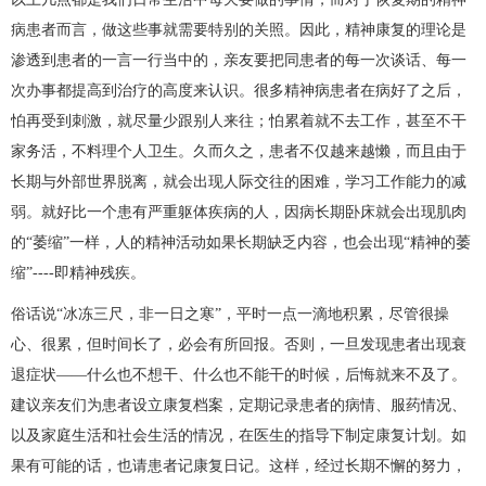
病患者而言，做这些事就需要特别的关照。因此，精神康复的理论是
渗透到患者的一言一行当中的，亲友要把同患者的每一次谈话、每一
次办事都提高到治疗的高度来认识。很多精神病患者在病好了之后，
怕再受到刺激，就尽量少跟别人来往；怕累着就不去工作，甚至不干
家务活，不料理个人卫生。久而久之，患者不仅越来越懒，而且由于
长期与外部世界脱离，就会出现人际交往的困难，学习工作能力的减
弱。就好比一个患有严重躯体疾病的人，因病长期卧床就会出现肌肉
的“萎缩”一样，人的精神活动如果长期缺乏内容，也会出现“精神的萎
缩”----即精神残疾。
俗话说“冰冻三尺，非一日之寒”，平时一点一滴地积累，尽管很操
心、很累，但时间长了，必会有所回报。否则，一旦发现患者出现衰
退症状——什么也不想干、什么也不能干的时候，后悔就来不及了。
建议亲友们为患者设立康复档案，定期记录患者的病情、服药情况、
以及家庭生活和社会生活的情况，在医生的指导下制定康复计划。如
果有可能的话，也请患者记康复日记。这样，经过长期不懈的努力，